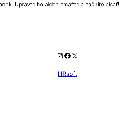
lánok. Upravte ho alebo zmažte a začnite písať!
Instagram
Facebook
X
HRsoft